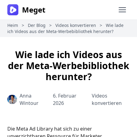
Meget
Haupt
Heim
>
Der Blog
>
Videos konvertieren
>
Wie lade
ich Videos aus der Meta-Werbebibliothek herunter?
Wie lade ich Videos aus
der Meta-Werbebibliothek
herunter?
Anna
6. Februar
Videos
Wintour
2026
konvertieren
Die Meta Ad Library hat sich zu einer
unverzichtbaren Ressource für Marketer,